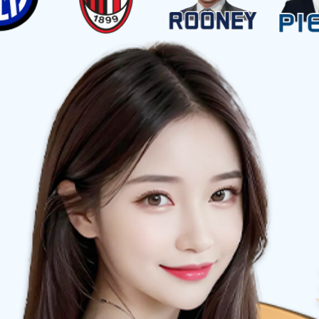
操作承担全部法律责任，包括但不限于信息发布、数据浏览、评论等。
关的数据服务、赛事预告、资讯分发、用户互动等功能，具体服务内
行为：
安全
权、名誉权、知识产权等
或广告行为
虫、数据镜像等行为
限于界面结构、数据接口、文字、图像、音频、源代码等）均归本平
形式使用。