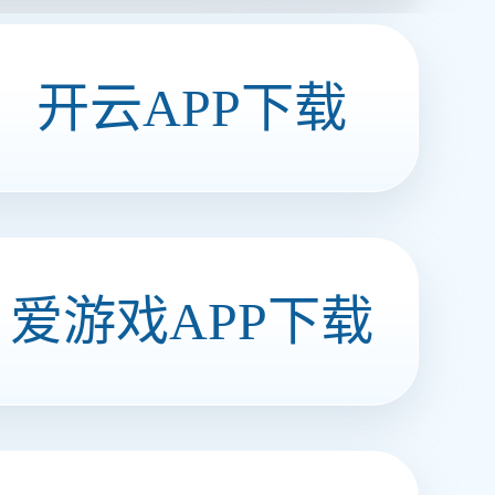
推荐平台
星空入口
乐发平台
皇冠·app官网皇冠·app官网首页
开云体育
星空体育
米兰官方版网站登录入口