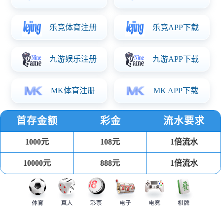
大与不朽的标尺。当克里斯蒂亚诺·罗纳尔多（C罗）
的职业进球总数在2023年末悄然逼近900大关时，一
个看似遥远却愈发清晰的话题浮出水面：这位已经38
岁的葡萄牙巨星，距离其生涯第900个正式比赛进球
仅剩一步之遥。而在打破这一纪录后，他是否还能向
史无前例的“千球成就”发起冲击，正成为全球球迷与
媒体热议的焦点。
900球：一个时代的终章，还是新征
程的起点？
回顾C罗的职业生涯，从里斯本竞技的青涩少年到曼
联的“小小罗”，从皇马时期的“进球机器”到尤文与曼联
的二次闯荡，再到如今沙特联赛的延续辉煌，每一步
都伴随着进球数据的疯狂累积。截至目前，他的正式