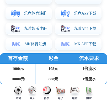
愈发清晰的共识浮出水面：世界杯的商业版图与全球
影响力，始终离不开一个关键变量——中国市场。从
赞助商席位到转播权争夺，从球迷消费到品牌营销，
中国市场的缺席几乎意味着世界杯全球价值链条的显
著断裂。这不禁让人追问：世界杯为何不能没有中国
市场？
商业版图的基石：中国资本如何撑起
世界杯的“钱袋子”
世界杯的运营离不开庞大的资金支持，而中国市场的
贡献早已远超简单的门票与转播收入。以2018年俄罗
斯世界杯为例，中国赞助商企业占据全球赞助商席位
的近三分之一，从万达、海信到蒙牛，这些品牌不仅
为赛事注入数十亿美元的赞助费用，更通过本土化营