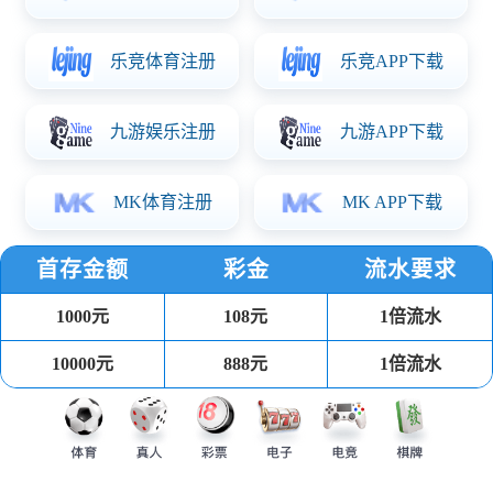
议事件在电竞圈引发热议。这位选手在一场公开比赛
中爆头率高达83%，远超常人极限，部分观众和玩家
随即质疑其使用外挂。面对指控，该职业哥选择直播
自证清白，却因操作细节被放大解读，反而引来更多
嘲讽。这一事件不仅暴露了CS2社区对“神仙”选手的敏
感度，也折射出游戏环境中信任缺失的深层问题。
爆头率83%：数据背后的逻辑与争议
在CS2中，爆头率是衡量枪法的重要指标，职业选手
的平均爆头率通常在40%至60%之间，顶尖选手如
s1mple和ZywOo的长期数据也难超70%。因此，当
这位职业哥在一场比赛中打出83%的爆头率时，质疑
声迅速涌现。有观众指出，他的预瞄点异常精准，几
乎每次交火都直接锁定头部，甚至在大幅移动中也能