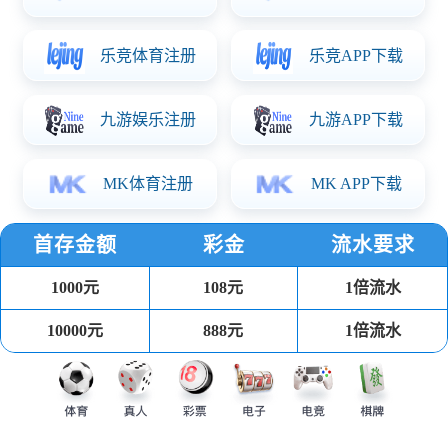
界广泛关注。随着常规赛进入冲刺阶段，湖人教练组
显然在积极为勒布朗·詹姆斯寻找最可靠的后场搭档，
试图解决球队在组织进攻和外围投射上的短板。从自
由球员到发展联盟新秀，这份试训名单涵盖了多种风
格的球员，而谁最终能成为詹姆斯身边的最终答案，
无疑将影响湖人本赛季的争冠前景。
试训名单浮出水面，湖人需要怎样的
控卫？
据知情人士透露，湖人近期试训的控卫包括速度型后
卫、防守悍将以及投射稳定的老将。例如，曾经在季
后赛证明过自己的老将，以及一些拥有出色运动能力
的年轻球员均在其中。这支球队的痛点显而易见：当
詹姆斯下场休息时，湖人的进攻经常陷入停滞，缺乏